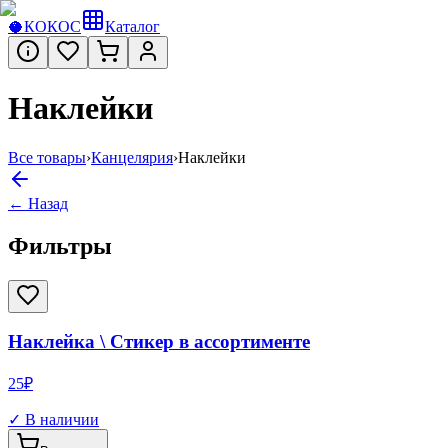
🥥
КОКОС
Каталог
Наклейки
Все товары
›
Канцелярия
›
Наклейки
← Назад
Фильтры
Наклейка \ Стикер в ассортименте
25
₽
✓ В наличии