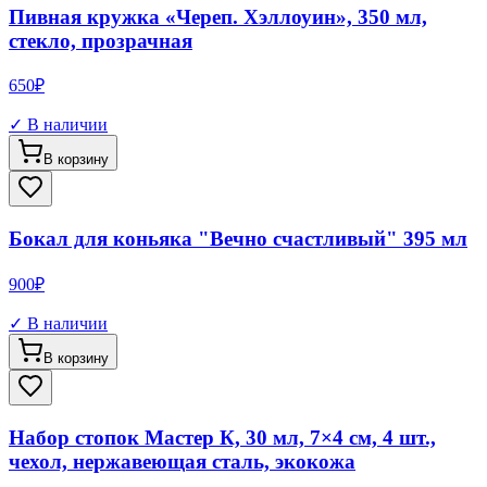
Пивная кружка «Череп. Хэллоуин», 350 мл,
стекло, прозрачная
650
₽
✓ В наличии
В корзину
Бокал для коньяка "Вечно счастливый" 395 мл
900
₽
✓ В наличии
В корзину
Набор стопок Мастер К, 30 мл, 7×4 см, 4 шт.,
чехол, нержавеющая сталь, экокожа