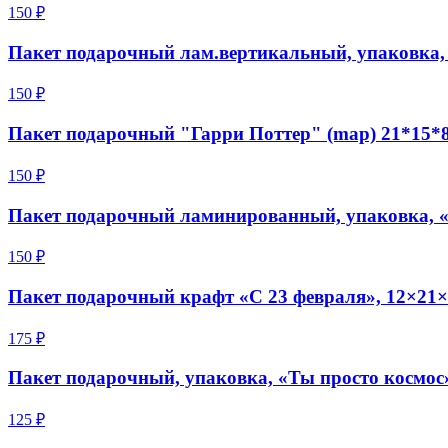
150 ₽
Пакет подарочный лам.вертикальный, упаковка, «
150 ₽
Пакет подарочный "Гарри Поттер" (map) 21*15*8
150 ₽
Пакет подарочный ламинированный, упаковка, «
150 ₽
Пакет подарочный крафт «С 23 февраля», 12×21×
175 ₽
Пакет подарочный, упаковка, «Ты просто космос
125 ₽