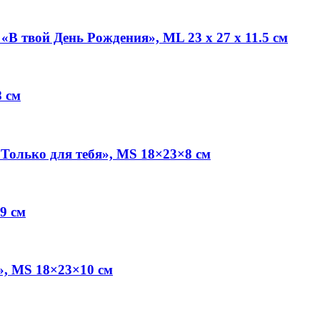
В твой День Рождения», ML 23 х 27 х 11.5 см
 см
Только для тебя», MS 18×23×8 см
9 см
», MS 18×23×10 см