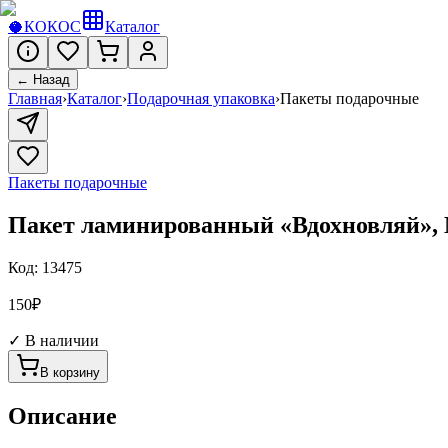
🥥
КОКОС
Каталог
← Назад
Главная
›
Каталог
›
Подарочная упаковка
›
Пакеты подарочные
Пакеты подарочные
Пакет ламинированный «Вдохновляй», M
Код:
13475
150
₽
✓ В наличии
В корзину
Описание