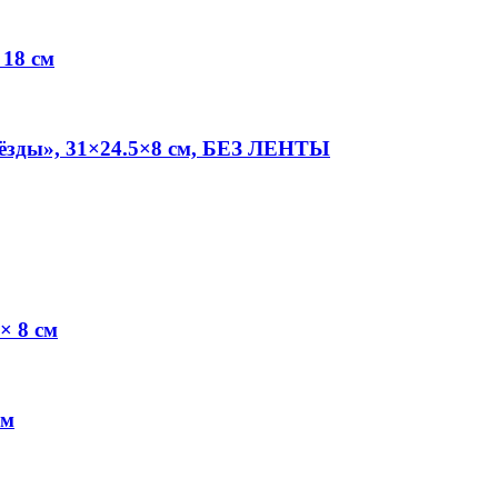
 18 см
звёзды», 31×24.5×8 см, БЕЗ ЛЕНТЫ
× 8 см
см