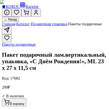
🥥
КОКОС
Каталог
← Назад
Главная
›
Каталог
›
Подарочная упаковка
›
Пакеты подарочные
Пакеты подарочные
Пакет подарочный лам.вертикальный,
упаковка, «С Днём Рождения!», ML 23
х 27 х 11,5 см
Код:
17682
200
₽
✓ В наличии
В корзину