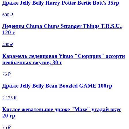
Драже Jelly Belly Harry Potter Bertie Bott's 35гр
600 ₽
Леденцы Chupa Chups Stranger Things T.R.S.U.,
120 г
400 ₽
Карамель леденцовая Yinuo "Сюрприз" ассорти
необычных вкусов, 30 г
75 ₽
Драже Jelly Belly Bean Boozled GAME 100гр
2 125 ₽
Кислое жевательное драже "Maze" угадай вкус
20 гр
75 ₽