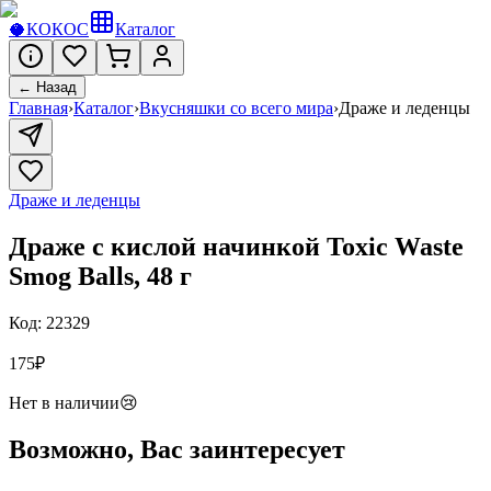
🥥
КОКОС
Каталог
← Назад
Главная
›
Каталог
›
Вкусняшки со всего мира
›
Драже и леденцы
Драже и леденцы
Драже с кислой начинкой Toxic Waste
Smog Balls, 48 г
Код:
22329
175
₽
Нет в наличии
😢
Возможно, Вас заинтересует