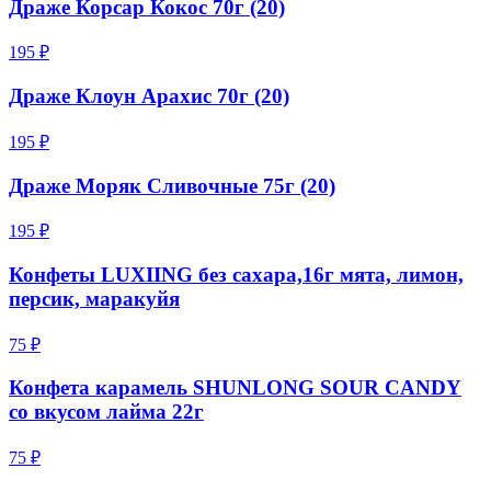
Драже Корсар Кокос 70г (20)
195 ₽
Драже Клоун Арахис 70г (20)
195 ₽
Драже Моряк Сливочные 75г (20)
195 ₽
Конфеты LUXIING без сахара,16г мята, лимон,
персик, маракуйя
75 ₽
Конфета карамель SHUNLONG SOUR CANDY
со вкусом лайма 22г
75 ₽