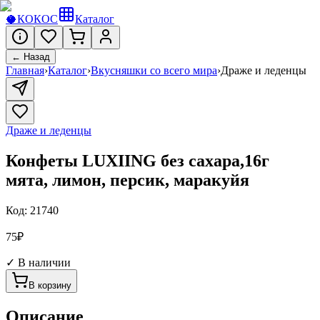
🥥
КОКОС
Каталог
← Назад
Главная
›
Каталог
›
Вкусняшки со всего мира
›
Драже и леденцы
Драже и леденцы
Конфеты LUXIING без сахара,16г
мята, лимон, персик, маракуйя
Код:
21740
75
₽
✓ В наличии
В корзину
Описание