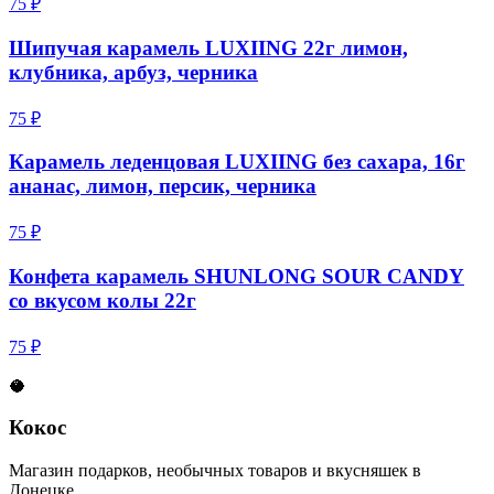
75 ₽
Шипучая карамель LUXIING 22г лимон,
клубника, арбуз, черника
75 ₽
Карамель леденцовая LUXIING без сахара, 16г
ананас, лимон, персик, черника
75 ₽
Конфета карамель SHUNLONG SOUR CANDY
со вкусом колы 22г
75 ₽
🥥
Кокос
Магазин подарков, необычных товаров и вкусняшек в
Донецке.