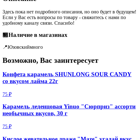
Здесь пока нет подробного описания, но оно будет в будущем!
Если у Вас есть вопросы по товару - свяжитесь с нами по
удобному каналу связи. Спасибо!
🏪
Наличие в магазинах
📍
Юзовский
много
Возможно, Вас заинтересует
Конфета карамель SHUNLONG SOUR CANDY
со вкусом лайма 22г
75 ₽
Карамель леденцовая Yinuo "Сюрприз" ассорти
необычных вкусов, 30 г
75 ₽
Кислое жевательное драже "Maze" угадай вкус