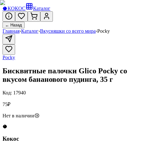
🥥
КОКОС
Каталог
← Назад
Главная
›
Каталог
›
Вкусняшки со всего мира
›
Pocky
Pocky
Бисквитные палочки Glico Pocky со
вкусом бананового пудинга, 35 г
Код:
17940
75
₽
Нет в наличии
😢
🥥
Кокос