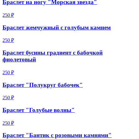
Браслет на ногу "Морская звезда"
250 ₽
Браслет жемчужный с голубым камнем
250 ₽
Браслет бусины градиент с бабочкой
фиолетовый
250 ₽
Браслет "Полукруг бабочек"
250 ₽
Браслет "Голубые волны"
250 ₽
Браслет "Бантик с розовыми камнями"