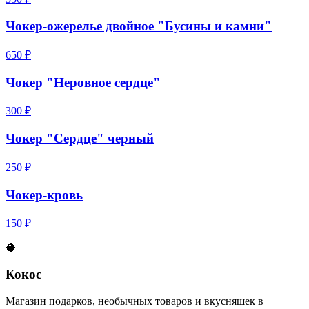
Чокер-ожерелье двойное "Бусины и камни"
650 ₽
Чокер "Неровное сердце"
300 ₽
Чокер "Сердце" черный
250 ₽
Чокер-кровь
150 ₽
🥥
Кокос
Магазин подарков, необычных товаров и вкусняшек в