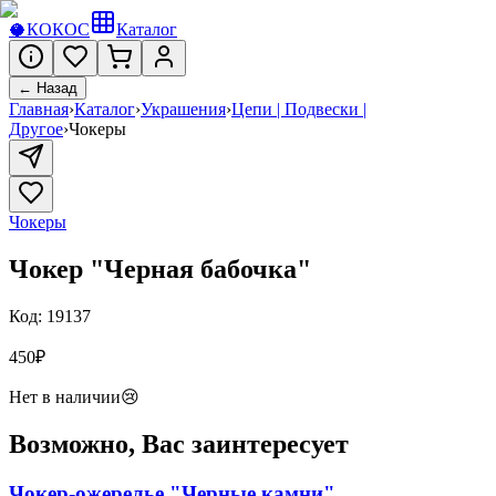
🥥
КОКОС
Каталог
← Назад
Главная
›
Каталог
›
Украшения
›
Цепи | Подвески |
Другое
›
Чокеры
Чокеры
Чокер "Черная бабочка"
Код:
19137
450
₽
Нет в наличии
😢
Возможно, Вас заинтересует
Чокер-ожерелье "Черные камни"