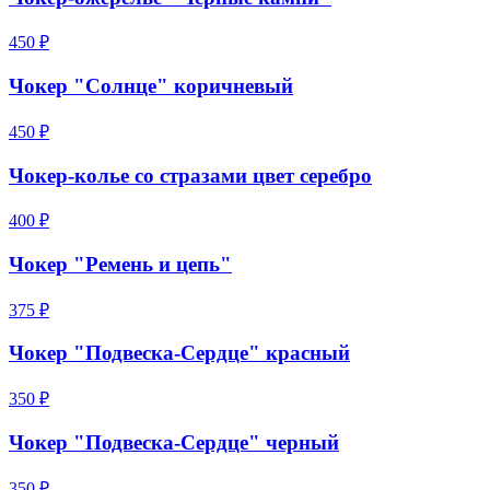
450 ₽
Чокер "Солнце" коричневый
450 ₽
Чокер-колье со стразами цвет серебро
400 ₽
Чокер "Ремень и цепь"
375 ₽
Чокер "Подвеска-Сердце" красный
350 ₽
Чокер "Подвеска-Сердце" черный
350 ₽