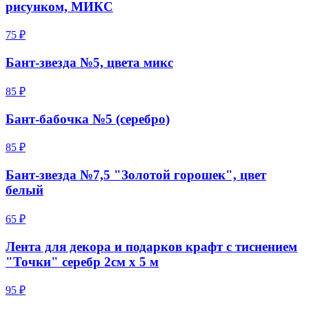
рисунком, МИКС
75 ₽
Бант-звезда №5, цвета микс
85 ₽
Бант-бабочка №5 (серебро)
85 ₽
Бант-звезда №7,5 "Золотой горошек", цвет
белый
65 ₽
Лента для декора и подарков крафт с тиснением
"Точки" серебр 2см х 5 м
95 ₽