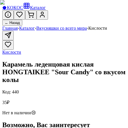
🥥
КОКОС
Каталог
← Назад
Главная
›
Каталог
›
Вкусняшки со всего мира
›
Кислости
Кислости
Карамель леденцовая кислая
HONGTAIKEE "Sour Candy" со вкусом
колы
Код:
440
35
₽
Нет в наличии
😢
Возможно, Вас заинтересует