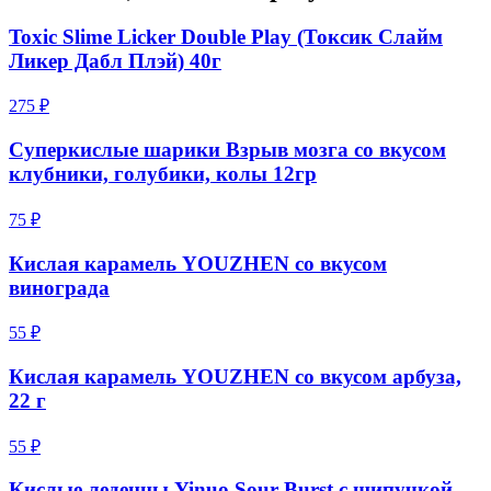
Toxic Slime Licker Double Play (Токсик Слайм
Ликер Дабл Плэй) 40г
275 ₽
Суперкислые шарики Взрыв мозга со вкусом
клубники, голубики, колы 12гр
75 ₽
Кислая карамель YOUZHEN со вкусом
винограда
55 ₽
Кислая карамель YOUZHEN со вкусом арбуза,
22 г
55 ₽
Кислые леденцы Yinuo Sour Burst с шипучкой