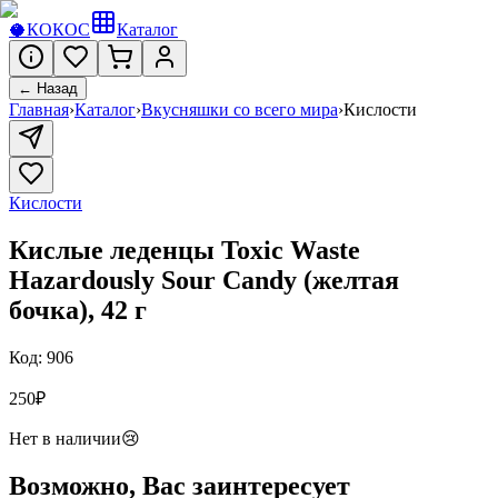
🥥
КОКОС
Каталог
← Назад
Главная
›
Каталог
›
Вкусняшки со всего мира
›
Кислости
Кислости
Кислые леденцы Toxic Waste
Hazardously Sour Candy (желтая
бочка), 42 г
Код:
906
250
₽
Нет в наличии
😢
Возможно, Вас заинтересует