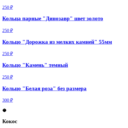
250 ₽
Кольца парные "Динозавр" цвет золото
250 ₽
Кольцо "Дорожка из мелких камней" 55мм
250 ₽
Кольцо "Камень" темный
250 ₽
Кольцо "Белая роза" без размера
300 ₽
🥥
Кокос