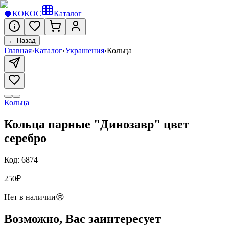
🥥
КОКОС
Каталог
← Назад
Главная
›
Каталог
›
Украшения
›
Кольца
Кольца
Кольца парные "Динозавр" цвет
серебро
Код:
6874
250
₽
Нет в наличии
😢
Возможно, Вас заинтересует