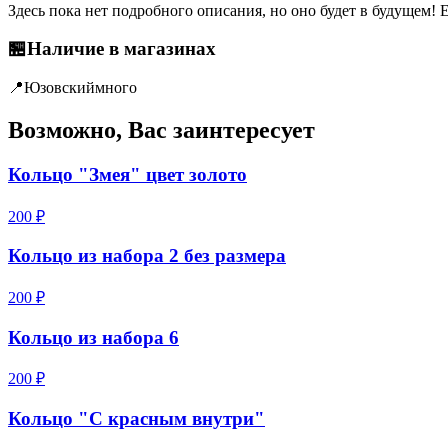
Здесь пока нет подробного описания, но оно будет в будущем! 
🏪
Наличие в магазинах
📍
Юзовский
много
Возможно, Вас заинтересует
Кольцо "Змея" цвет золото
200 ₽
Кольцо из набора 2 без размера
200 ₽
Кольцо из набора 6
200 ₽
Кольцо "С красным внутри"