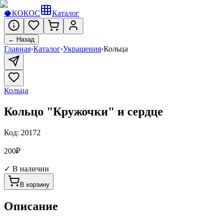
🥥
КОКОС
Каталог
← Назад
Главная
›
Каталог
›
Украшения
›
Кольца
Кольца
Кольцо "Кружочки" и сердце
Код:
20172
200
₽
✓ В наличии
В корзину
Описание