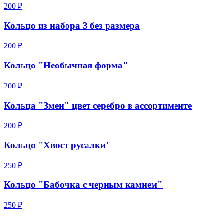
200 ₽
Кольцо из набора 3 без размера
200 ₽
Кольцо "Необычная форма"
200 ₽
Кольца "Змеи" цвет серебро в ассортименте
200 ₽
Кольцо "Хвост русалки"
250 ₽
Кольцо "Бабочка с черным камнем"
250 ₽