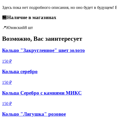
Здесь пока нет подробного описания, но оно будет в будущем! 
🏪
Наличие в магазинах
📍
Юзовский
8 шт
Возможно, Вас заинтересует
Кольцо "Закругленное" цвет золото
150 ₽
Кольца серебро
150 ₽
Кольца Серебро с камнями МИКС
150 ₽
Кольцо "Лягушка" розовое