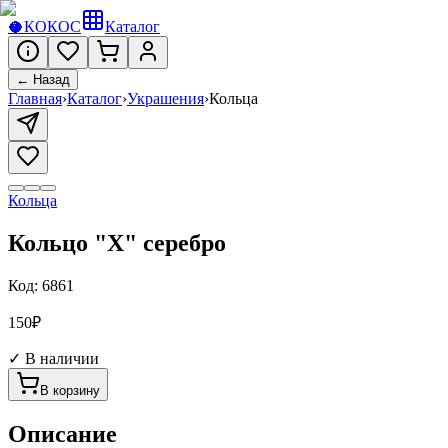
🥥
КОКОС
Каталог
← Назад
Главная
›
Каталог
›
Украшения
›
Кольца
Кольца
Кольцо "X" серебро
Код:
6861
150
₽
✓ В наличии
В корзину
Описание