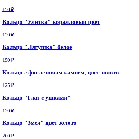
150 ₽
Кольцо "Улитка" коралловый цвет
150 ₽
Кольцо "Лягушка" белое
150 ₽
Кольцо с фиолетовым камнем, цвет золото
125 ₽
Кольцо "Глаз с ушками"
120 ₽
Кольцо "Змея" цвет золото
200 ₽