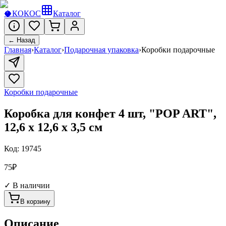
🥥
КОКОС
Каталог
← Назад
Главная
›
Каталог
›
Подарочная упаковка
›
Коробки подарочные
Коробки подарочные
Коробка для конфет 4 шт, "POP ART",
12,6 х 12,6 х 3,5 см
Код:
19745
75
₽
✓ В наличии
В корзину
Описание