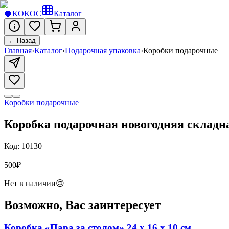
🥥
КОКОС
Каталог
← Назад
Главная
›
Каталог
›
Подарочная упаковка
›
Коробки подарочные
Коробки подарочные
Коробка подарочная новогодняя складна
Код:
10130
500
₽
Нет в наличии
😢
Возможно, Вас заинтересует
Коробка «Пара за столом» 24 х 16 х 10 см