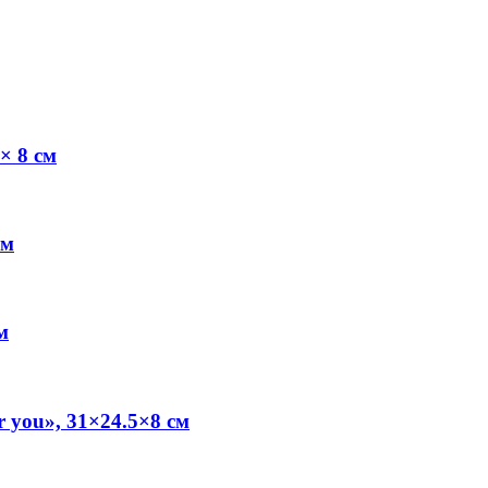
× 8 см
см
м
 you», 31×24.5×8 см