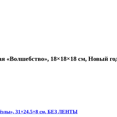
ая «Волшебство», 18×18×18 см, Новый го
звёзды», 31×24.5×8 см, БЕЗ ЛЕНТЫ