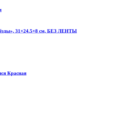
м
звёзды», 31×24.5×8 см, БЕЗ ЛЕНТЫ
яся Красная
.