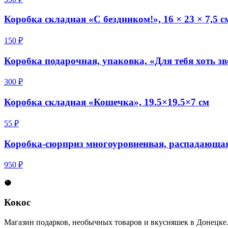
Коробка складная «С бездником!», 16 × 23 × 7,5 с
150 ₽
Коробка подарочная, упаковка, «Для тебя хоть 
300 ₽
Коробка складная «Кошечка», 19.5×19.5×7 см
55 ₽
Коробка-сюрприз многоуровненвая, распадающа
950 ₽
🥥
Кокос
Магазин подарков, необычных товаров и вкусняшек в Донецке