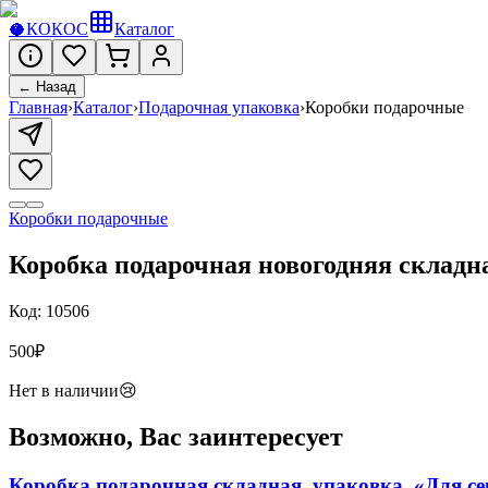
🥥
КОКОС
Каталог
← Назад
Главная
›
Каталог
›
Подарочная упаковка
›
Коробки подарочные
Коробки подарочные
Коробка подарочная новогодняя складна
Код:
10506
500
₽
Нет в наличии
😢
Возможно, Вас заинтересует
Коробка подарочная складная, упаковка, «Для се