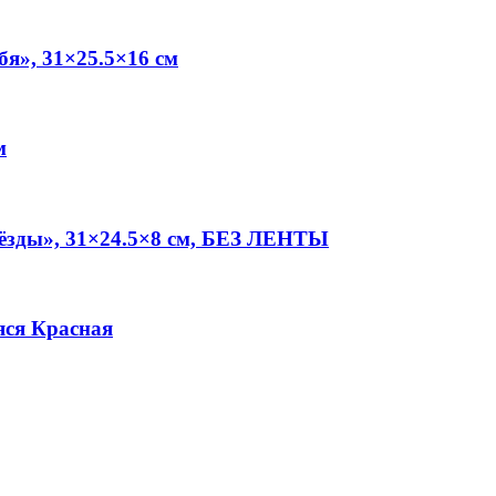
бя», 31×25.5×16 см
м
звёзды», 31×24.5×8 см, БЕЗ ЛЕНТЫ
яся Красная