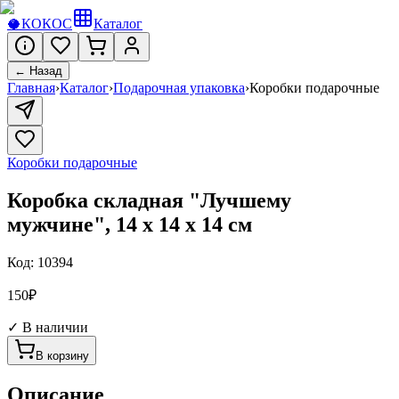
🥥
КОКОС
Каталог
← Назад
Главная
›
Каталог
›
Подарочная упаковка
›
Коробки подарочные
Коробки подарочные
Коробка складная "Лучшему
мужчине", 14 х 14 х 14 см
Код:
10394
150
₽
✓ В наличии
В корзину
Описание