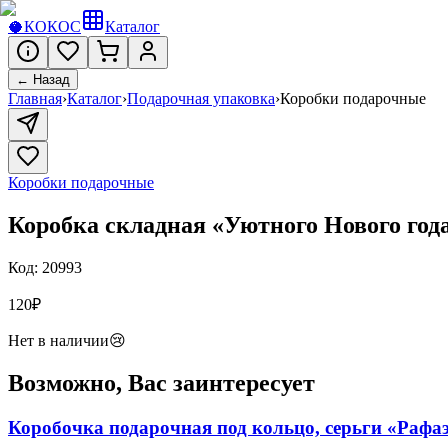
🥥
КОКОС
Каталог
← Назад
Главная
›
Каталог
›
Подарочная упаковка
›
Коробки подарочные
Коробки подарочные
Коробка складная «Уютного Нового года
Код:
20993
120
₽
Нет в наличии
😢
Возможно, Вас заинтересует
Коробочка подарочная под кольцо, серьги «Рафаэ