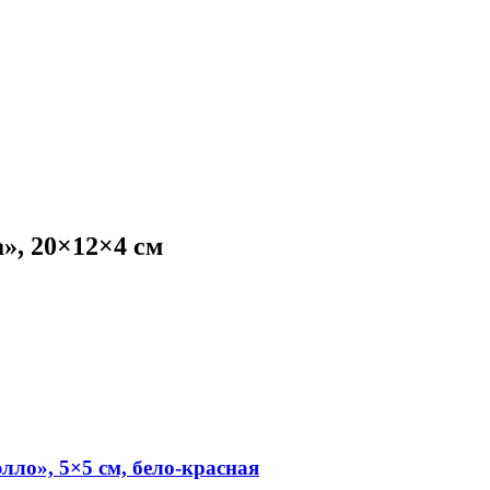
», 20×12×4 см
лло», 5×5 см, бело-красная