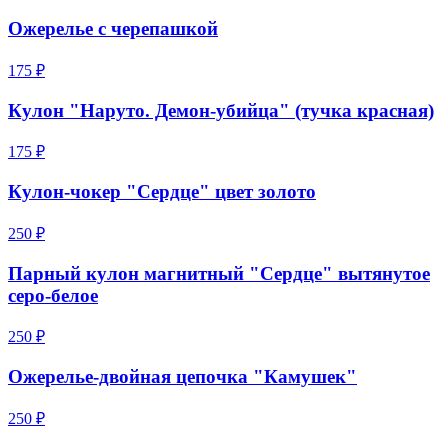
Ожерелье c черепашкой
175 ₽
Кулон "Наруто. Демон-убийца" (тучка красная)
175 ₽
Кулон-чокер "Сердце" цвет золото
250 ₽
Парный кулон магнитный "Сердце" вытянутое
серо-белое
250 ₽
Ожерелье-двойная цепочка "Камушек"
250 ₽