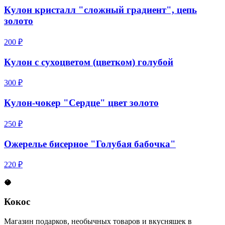
Кулон кристалл "сложный градиент", цепь
золото
200 ₽
Кулон с сухоцветом (цветком) голубой
300 ₽
Кулон-чокер "Сердце" цвет золото
250 ₽
Ожерелье бисерное "Голубая бабочка"
220 ₽
🥥
Кокос
Магазин подарков, необычных товаров и вкусняшек в