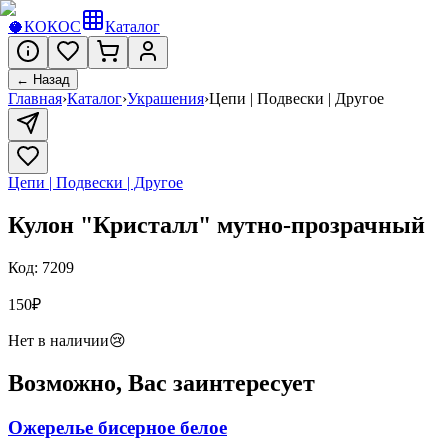
🥥
КОКОС
Каталог
← Назад
Главная
›
Каталог
›
Украшения
›
Цепи | Подвески | Другое
Цепи | Подвески | Другое
Кулон "Кристалл" мутно-прозрачный
Код:
7209
150
₽
Нет в наличии
😢
Возможно, Вас заинтересует
Ожерелье бисерное белое