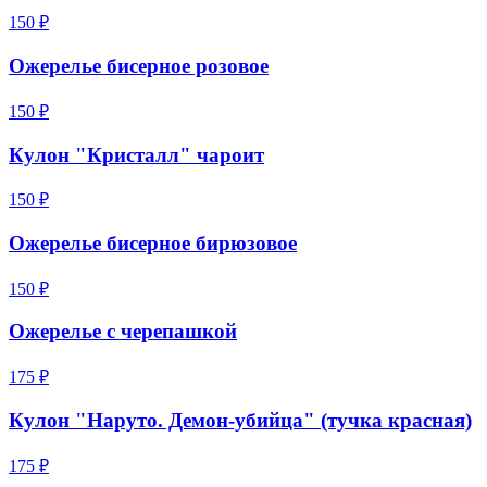
150 ₽
Ожерелье бисерное розовое
150 ₽
Кулон "Кристалл" чароит
150 ₽
Ожерелье бисерное бирюзовое
150 ₽
Ожерелье c черепашкой
175 ₽
Кулон "Наруто. Демон-убийца" (тучка красная)
175 ₽