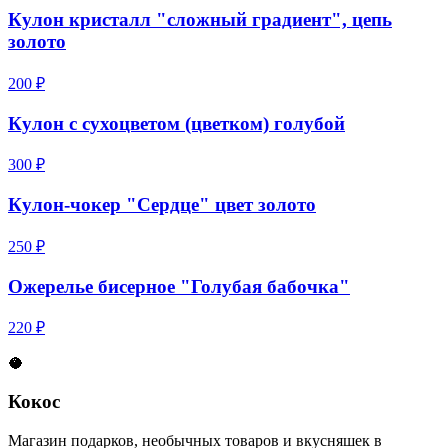
Кулон кристалл "сложный градиент", цепь
золото
200 ₽
Кулон с сухоцветом (цветком) голубой
300 ₽
Кулон-чокер "Сердце" цвет золото
250 ₽
Ожерелье бисерное "Голубая бабочка"
220 ₽
🥥
Кокос
Магазин подарков, необычных товаров и вкусняшек в