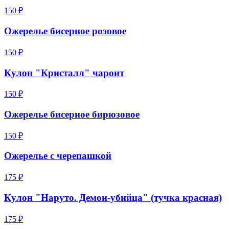
150 ₽
Ожерелье бисерное розовое
150 ₽
Кулон "Кристалл" чароит
150 ₽
Ожерелье бисерное бирюзовое
150 ₽
Ожерелье c черепашкой
175 ₽
Кулон "Наруто. Демон-убийца" (тучка красная)
175 ₽