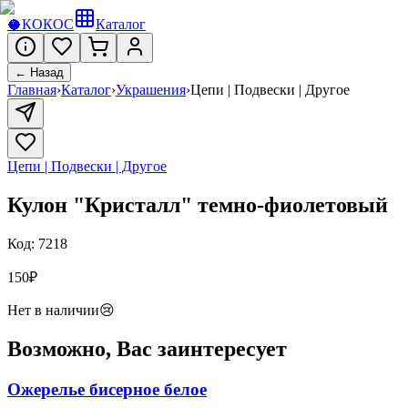
🥥
КОКОС
Каталог
← Назад
Главная
›
Каталог
›
Украшения
›
Цепи | Подвески | Другое
Цепи | Подвески | Другое
Кулон "Кристалл" темно-фиолетовый
Код:
7218
150
₽
Нет в наличии
😢
Возможно, Вас заинтересует
Ожерелье бисерное белое