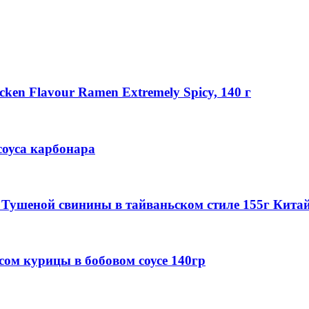
en Flavour Ramen Extremely Spicy, 140 г
соуса карбонара
м Тушеной свинины в тайваньском стиле 155г Кита
сом курицы в бобовом соусе 140гр