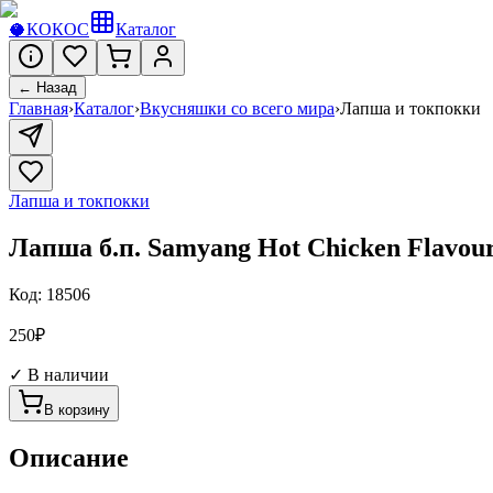
🥥
КОКОС
Каталог
← Назад
Главная
›
Каталог
›
Вкусняшки со всего мира
›
Лапша и токпокки
Лапша и токпокки
Лапша б.п. Samyang Hot Chicken Flavour
Код:
18506
250
₽
✓ В наличии
В корзину
Описание