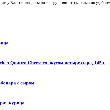
сли у Вас есть вопросы по товару - свяжитесь с нами по удобном
рица
en Quattro Cheese со вкусом четыре сыра, 145 г
бонара с сыром
рая курица