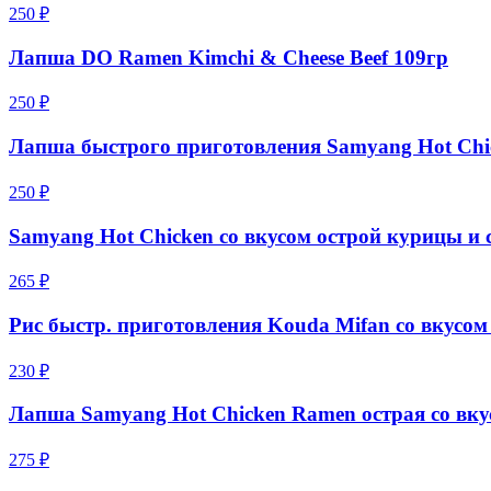
250 ₽
Лапша DO Ramen Kimchi & Cheese Beef 109гр
250 ₽
Лапша быстрого приготовления Samyang Hot Chick
250 ₽
Samyang Hot Chicken со вкусом острой курицы и 
265 ₽
Рис быстр. приготовления Kouda Mifan со вкусо
230 ₽
Лапша Samyang Hot Chicken Ramen острая со вку
275 ₽