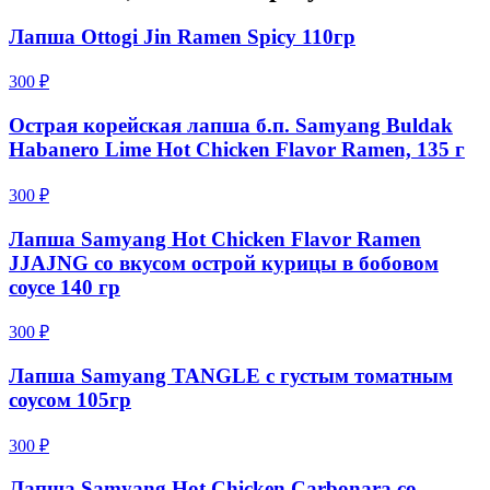
Лапша Ottogi Jin Ramen Spicy 110гр
300 ₽
Острая корейская лапша б.п. Samyang Buldak
Habanero Lime Hot Chicken Flavor Ramen, 135 г
300 ₽
Лапша Samyang Hot Chicken Flavor Ramen
JJAJNG со вкусом острой курицы в бобовом
соусе 140 гр
300 ₽
Лапша Samyang TANGLE с густым томатным
соусом 105гр
300 ₽
Лапша Samyang Hot Chicken Carbonara со