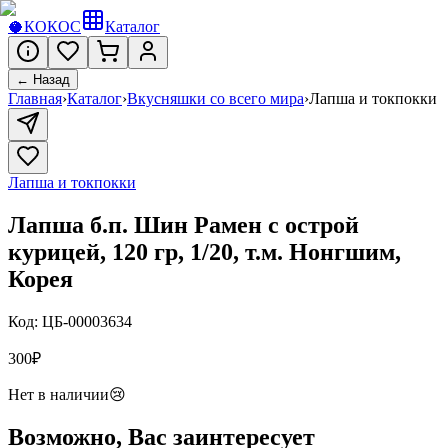
🥥
КОКОС
Каталог
← Назад
Главная
›
Каталог
›
Вкусняшки со всего мира
›
Лапша и токпокки
Лапша и токпокки
Лапша б.п. Шин Рамен с острой
курицей, 120 гр, 1/20, т.м. Нонгшим,
Корея
Код:
ЦБ-00003634
300
₽
Нет в наличии
😢
Возможно, Вас заинтересует