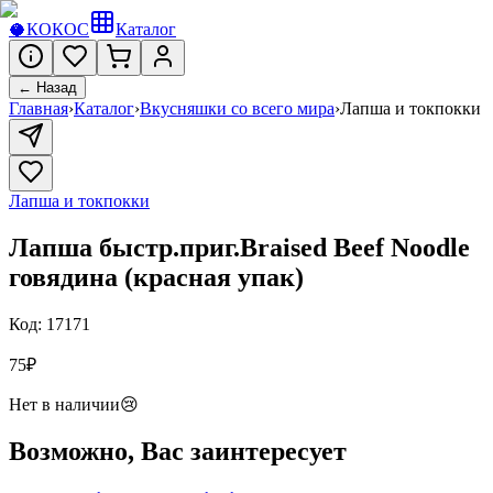
🥥
КОКОС
Каталог
← Назад
Главная
›
Каталог
›
Вкусняшки со всего мира
›
Лапша и токпокки
Лапша и токпокки
Лапша быстр.приг.Braised Beef Noodle
говядина (красная упак)
Код:
17171
75
₽
Нет в наличии
😢
Возможно, Вас заинтересует