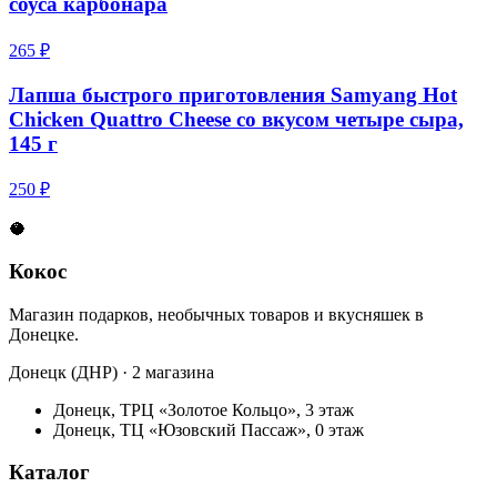
соуса карбонара
265 ₽
Лапша быстрого приготовления Samyang Hot
Chicken Quattro Cheese со вкусом четыре сыра,
145 г
250 ₽
🥥
Кокос
Магазин подарков, необычных товаров и вкусняшек в
Донецке.
Донецк (ДНР) · 2 магазина
Донецк, ТРЦ «Золотое Кольцо», 3 этаж
Донецк, ТЦ «Юзовский Пассаж», 0 этаж
Каталог