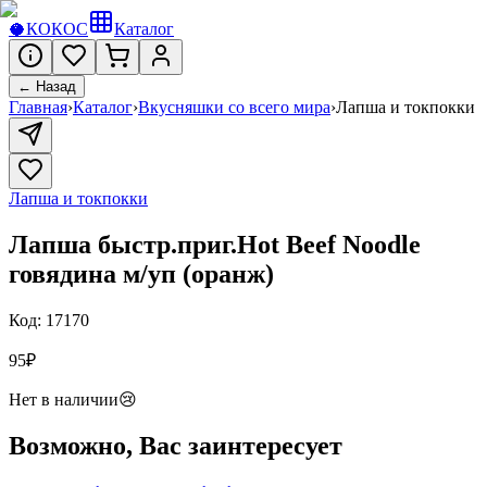
🥥
КОКОС
Каталог
← Назад
Главная
›
Каталог
›
Вкусняшки со всего мира
›
Лапша и токпокки
Лапша и токпокки
Лапша быстр.приг.Hot Beef Noodle
говядина м/уп (оранж)
Код:
17170
95
₽
Нет в наличии
😢
Возможно, Вас заинтересует