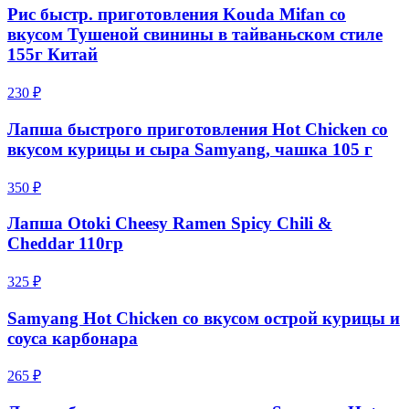
Рис быстр. приготовления Kouda Mifan со
вкусом Тушеной свинины в тайваньском стиле
155г Китай
230 ₽
Лапша быстрого приготовления Hot Chicken со
вкусом курицы и сыра Samyang, чашка 105 г
350 ₽
Лапша Otoki Cheesy Ramen Spicy Chili &
Cheddar 110гр
325 ₽
Samyang Hot Chicken со вкусом острой курицы и
соуса карбонара
265 ₽