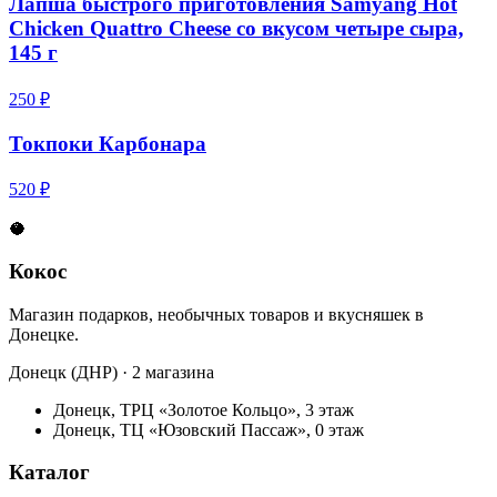
Лапша быстрого приготовления Samyang Hot
Chicken Quattro Cheese со вкусом четыре сыра,
145 г
250 ₽
Токпоки Карбонара
520 ₽
🥥
Кокос
Магазин подарков, необычных товаров и вкусняшек в
Донецке.
Донецк (ДНР) · 2 магазина
Донецк, ТРЦ «Золотое Кольцо», 3 этаж
Донецк, ТЦ «Юзовский Пассаж», 0 этаж
Каталог