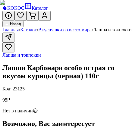
🥥
КОКОС
Каталог
← Назад
Главная
›
Каталог
›
Вкусняшки со всего мира
›
Лапша и токпокки
Лапша и токпокки
Лапша Карбонара особо острая со
вкусом курицы (черная) 110г
Код:
23125
95
₽
Нет в наличии
😢
Возможно, Вас заинтересует