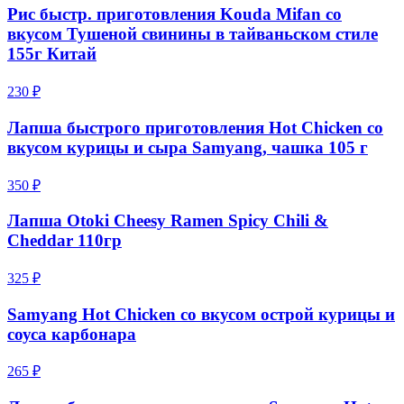
Рис быстр. приготовления Kouda Mifan со
вкусом Тушеной свинины в тайваньском стиле
155г Китай
230 ₽
Лапша быстрого приготовления Hot Chicken со
вкусом курицы и сыра Samyang, чашка 105 г
350 ₽
Лапша Otoki Cheesy Ramen Spicy Chili &
Cheddar 110гр
325 ₽
Samyang Hot Chicken со вкусом острой курицы и
соуса карбонара
265 ₽