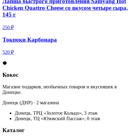
Лапша быстрого приготовления Samyang Hot
Chicken Quattro Cheese со вкусом четыре сыра,
145 г
250 ₽
Токпоки Карбонара
520 ₽
🥥
Кокос
Магазин подарков, необычных товаров и вкусняшек в
Донецке.
Донецк (ДНР) · 2 магазина
Донецк, ТРЦ «Золотое Кольцо», 3 этаж
Донецк, ТЦ «Юзовский Пассаж», 0 этаж
Каталог