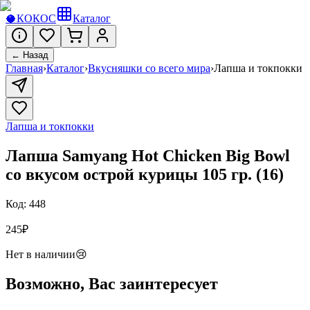
🥥
КОКОС
Каталог
← Назад
Главная
›
Каталог
›
Вкусняшки со всего мира
›
Лапша и токпокки
Лапша и токпокки
Лапша Samyang Hot Chicken Big Bowl
со вкусом острой курицы 105 гр. (16)
Код:
448
245
₽
Нет в наличии
😢
Возможно, Вас заинтересует