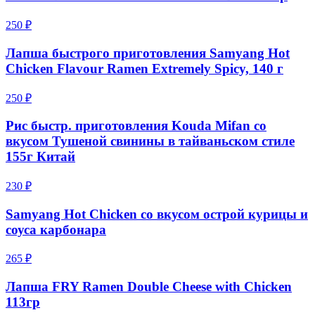
250 ₽
Лапша быстрого приготовления Samyang Hot
Chicken Flavour Ramen Extremely Spicy, 140 г
250 ₽
Рис быстр. приготовления Kouda Mifan со
вкусом Тушеной свинины в тайваньском стиле
155г Китай
230 ₽
Samyang Hot Chicken со вкусом острой курицы и
соуса карбонара
265 ₽
Лапша FRY Ramen Double Cheese with Chicken
113гр