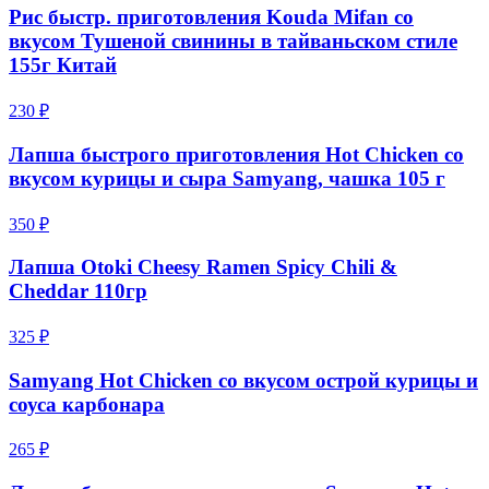
Рис быстр. приготовления Kouda Mifan со
вкусом Тушеной свинины в тайваньском стиле
155г Китай
230 ₽
Лапша быстрого приготовления Hot Chicken со
вкусом курицы и сыра Samyang, чашка 105 г
350 ₽
Лапша Otoki Cheesy Ramen Spicy Chili &
Cheddar 110гр
325 ₽
Samyang Hot Chicken со вкусом острой курицы и
соуса карбонара
265 ₽