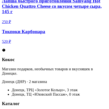
Лапша быстрого приготовления Samyang Hot
Chicken Quattro Cheese со вкусом четыре сыра,
145 г
250 ₽
Токпоки Карбонара
520 ₽
🥥
Кокос
Магазин подарков, необычных товаров и вкусняшек в
Донецке.
Донецк (ДНР) · 2 магазина
Донецк, ТРЦ «Золотое Кольцо», 3 этаж
Донецк, ТЦ «Юзовский Пассаж», 0 этаж
Каталог