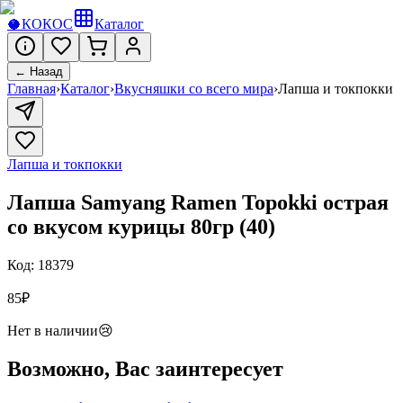
🥥
КОКОС
Каталог
← Назад
Главная
›
Каталог
›
Вкусняшки со всего мира
›
Лапша и токпокки
Лапша и токпокки
Лапша Samyang Ramen Topokki острая
со вкусом курицы 80гр (40)
Код:
18379
85
₽
Нет в наличии
😢
Возможно, Вас заинтересует