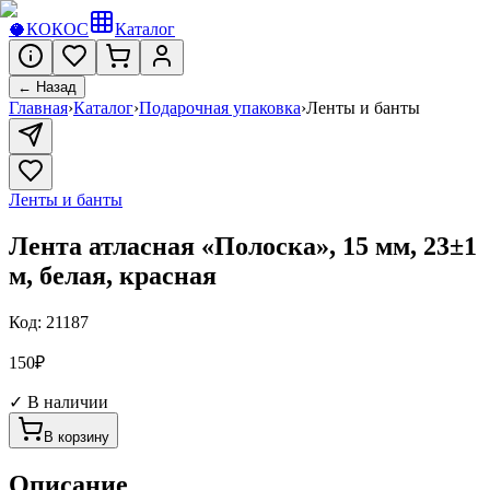
🥥
КОКОС
Каталог
← Назад
Главная
›
Каталог
›
Подарочная упаковка
›
Ленты и банты
Ленты и банты
Лента атласная «Полоска», 15 мм, 23±1
м, белая, красная
Код:
21187
150
₽
✓ В наличии
В корзину
Описание