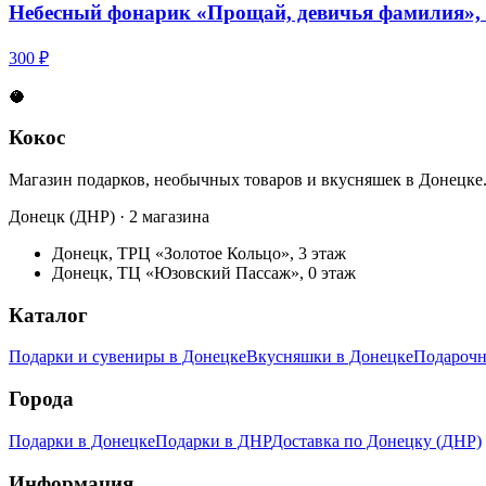
Небесный фонарик «Прощай, девичья фамилия», 
300 ₽
🥥
Кокос
Магазин подарков, необычных товаров и вкусняшек в Донецке
Донецк (ДНР) · 2 магазина
Донецк, ТРЦ «Золотое Кольцо», 3 этаж
Донецк, ТЦ «Юзовский Пассаж», 0 этаж
Каталог
Подарки и сувениры в Донецке
Вкусняшки в Донецке
Подарочн
Города
Подарки в Донецке
Подарки в ДНР
Доставка по Донецку (ДНР)
Информация