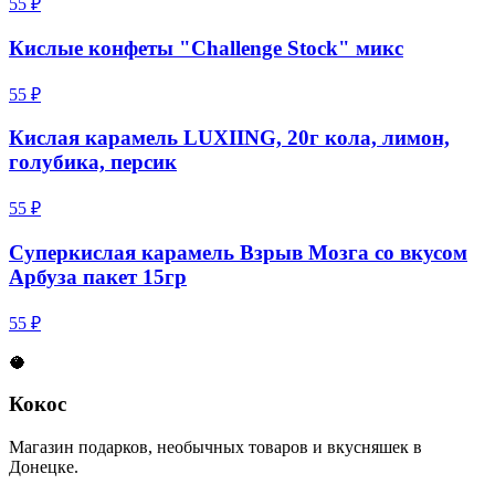
55 ₽
Кислые конфеты "Challenge Stock" микс
55 ₽
Кислая карамель LUXIING, 20г кола, лимон,
голубика, персик
55 ₽
Суперкислая карамель Взрыв Мозга со вкусом
Арбуза пакет 15гр
55 ₽
🥥
Кокос
Магазин подарков, необычных товаров и вкусняшек в
Донецке.