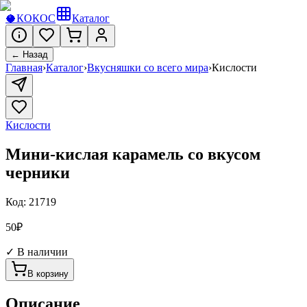
🥥
КОКОС
Каталог
← Назад
Главная
›
Каталог
›
Вкусняшки со всего мира
›
Кислости
Кислости
Мини-кислая карамель со вкусом
черники
Код:
21719
50
₽
✓ В наличии
В корзину
Описание