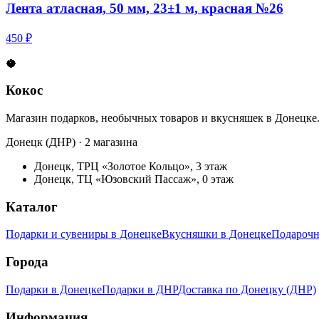
Лента атласная, 50 мм, 23±1 м, красная №26
450 ₽
🥥
Кокос
Магазин подарков, необычных товаров и вкусняшек в Донецке
Донецк (ДНР) · 2 магазина
Донецк, ТРЦ «Золотое Кольцо», 3 этаж
Донецк, ТЦ «Юзовский Пассаж», 0 этаж
Каталог
Подарки и сувениры в Донецке
Вкусняшки в Донецке
Подарочн
Города
Подарки в Донецке
Подарки в ДНР
Доставка по Донецку (ДНР)
Информация