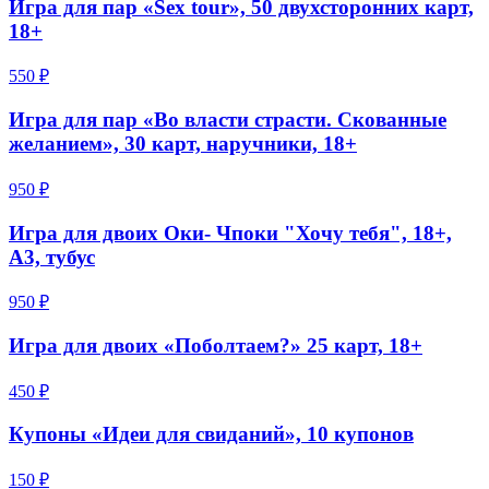
Игра для пар «Sex tour», 50 двухсторонних карт,
18+
550 ₽
Игра для пар «Во власти страсти. Скованные
желанием», 30 карт, наручники, 18+
950 ₽
Игра для двоих Оки- Чпоки "Хочу тебя", 18+,
А3, тубус
950 ₽
Игра для двоих «Поболтаем?» 25 карт, 18+
450 ₽
Купоны «Идеи для свиданий», 10 купонов
150 ₽