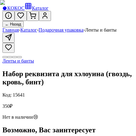
🥥
КОКОС
Каталог
← Назад
Главная
›
Каталог
›
Подарочная упаковка
›
Ленты и банты
Ленты и банты
Набор реквизита для хэлоуина (гвоздь,
кровь, бинт)
Код:
15641
350
₽
Нет в наличии
😢
Возможно, Вас заинтересует