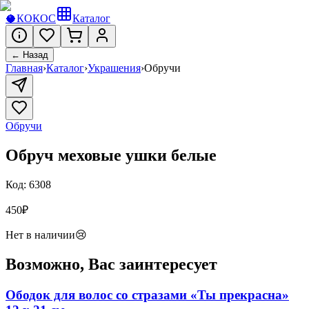
🥥
КОКОС
Каталог
← Назад
Главная
›
Каталог
›
Украшения
›
Обручи
Обручи
Обруч меховые ушки белые
Код:
6308
450
₽
Нет в наличии
😢
Возможно, Вас заинтересует
Ободок для волос со стразами «Ты прекрасна»