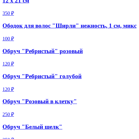
12 х 21 см
350 ₽
Ободок для волос "Ширли" нежность, 1 см, микс
100 ₽
Обруч "Ребристый" розовый
120 ₽
Обруч "Ребристый" голубой
120 ₽
Обруч "Розовый в клетку"
250 ₽
Обруч "Белый шелк"