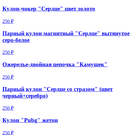
Кулон-чокер "Сердце" цвет золото
250 ₽
Парный кулон магнитный "Сердце" вытянутое
серо-белое
250 ₽
Ожерелье-двойная цепочка "Камушек"
250 ₽
Парный кулон "Сердце со стразом" (цвет
черный+серебро)
250 ₽
Кулон "Pubg" жетон
250 ₽