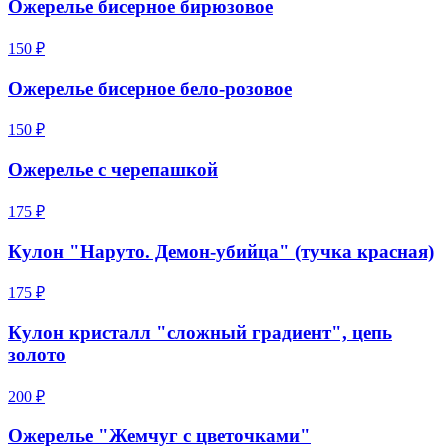
Ожерелье бисерное бирюзовое
150 ₽
Ожерелье бисерное бело-розовое
150 ₽
Ожерелье c черепашкой
175 ₽
Кулон "Наруто. Демон-убийца" (тучка красная)
175 ₽
Кулон кристалл "сложный градиент", цепь
золото
200 ₽
Ожерелье "Жемчуг с цветочками"