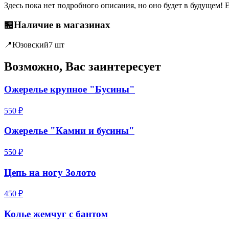
Здесь пока нет подробного описания, но оно будет в будущем! 
🏪
Наличие в магазинах
📍
Юзовский
7 шт
Возможно, Вас заинтересует
Ожерелье крупное "Бусины"
550 ₽
Ожерелье "Камни и бусины"
550 ₽
Цепь на ногу Золото
450 ₽
Колье жемчуг с бантом