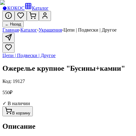
🥥
КОКОС
Каталог
← Назад
Главная
›
Каталог
›
Украшения
›
Цепи | Подвески | Другое
Цепи | Подвески | Другое
Ожерелье крупное "Бусины+камни"
Код:
19127
550
₽
✓ В наличии
В корзину
Описание