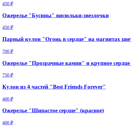
450 ₽
Ожерелье "Бусины" висюльки-звездочки
450 ₽
Парный кулон "Огонь в сердце" на магнитах цве
700 ₽
Ожерелье "Прозрачные камни" и крупное сердце 
750 ₽
Кулон из 4 частей "Best Friends Forever"
400 ₽
Ожерелье "Шипастое сердце" (красное)
400 ₽