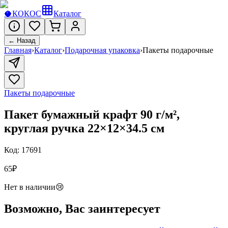
🥥
КОКОС
Каталог
← Назад
Главная
›
Каталог
›
Подарочная упаковка
›
Пакеты подарочные
Пакеты подарочные
Пакет бумажный крафт 90 г/м²,
круглая ручка 22×12×34.5 см
Код:
17691
65
₽
Нет в наличии
😢
Возможно, Вас заинтересует