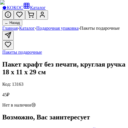
🥥
КОКОС
Каталог
← Назад
Главная
›
Каталог
›
Подарочная упаковка
›
Пакеты подарочные
Пакеты подарочные
Пакет крафт без печати, круглая ручка
18 х 11 х 29 см
Код:
13163
45
₽
Нет в наличии
😢
Возможно, Вас заинтересует