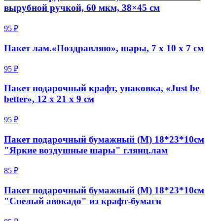
вырубной ручкой, 60 мкм, 38×45 см
95 ₽
Пакет лам.«Поздравляю», шары, 7 х 10 х 7 см
95 ₽
Пакет подарочный крафт, упаковка, «Just be
better», 12 х 21 х 9 см
95 ₽
Пакет подарочный бумажный (M) 18*23*10см
"Яркие воздушные шары" глянц.лам
85 ₽
Пакет подарочный бумажный (M) 18*23*10см
"Спелый авокадо" из крафт-бумаги