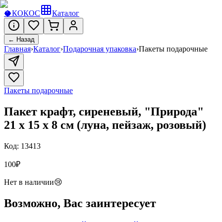
🥥
КОКОС
Каталог
← Назад
Главная
›
Каталог
›
Подарочная упаковка
›
Пакеты подарочные
Пакеты подарочные
Пакет крафт, сиреневый, "Природа"
21 х 15 х 8 см (луна, пейзаж, розовый)
Код:
13413
100
₽
Нет в наличии
😢
Возможно, Вас заинтересует