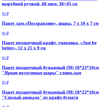
вырубной ручкой, 60 мкм, 38×45 см
95 ₽
Пакет лам.«Поздравляю», шары, 7 х 10 х 7 см
95 ₽
Пакет подарочный крафт, упаковка, «Just be
better», 12 х 21 х 9 см
95 ₽
Пакет подарочный бумажный (M) 18*23*10см
"Яркие воздушные шары" глянц.лам
85 ₽
Пакет подарочный бумажный (M) 18*23*10см
"Спелый авокадо" из крафт-бумаги