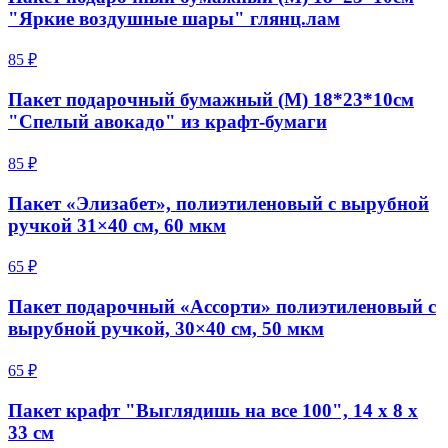
"Яркие воздушные шары" глянц.лам
85 ₽
Пакет подарочный бумажный (M) 18*23*10см
"Спелый авокадо" из крафт-бумаги
85 ₽
Пакет «Элизабет», полиэтиленовый с вырубной
ручкой 31×40 см, 60 мкм
65 ₽
Пакет подарочный «Ассорти» полиэтиленовый с
вырубной ручкой, 30×40 см, 50 мкм
65 ₽
Пакет крафт "Выглядишь на все 100", 14 х 8 х
33 см