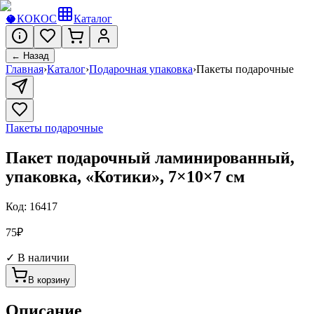
🥥
КОКОС
Каталог
← Назад
Главная
›
Каталог
›
Подарочная упаковка
›
Пакеты подарочные
Пакеты подарочные
Пакет подарочный ламинированный,
упаковка, «Котики», 7×10×7 см
Код:
16417
75
₽
✓ В наличии
В корзину
Описание