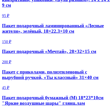
9 см
95 ₽
Пакет подарочный ламинированный «Лесные
жители», зелёный, 18×22.3×10 см
150 ₽
Пакет подарочный «Мечтай», 28×32×15 см
200 ₽
Пакет с приколами, полиэтиленовый с
вырубной ручкой, «Ты классный» 31×40 см
45 ₽
Пакет подарочный бумажный (M) 18*23*10см
"Яркие воздушные шары" глянц.лам