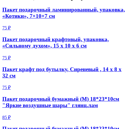
Пакет подарочный ламинированный, упаковка,
«Котики», 7×10×7 см
75 ₽
Пакет подарочный крафтовый, упаковка,
«Сильному духом», 15 х 10 х 6 см
75 ₽
Пакет крафт под бутылку, Сиреневый , 14 х 8 х
32 см
75 ₽
Пакет подарочный бумажный (M) 18*23*10см
"Яркие воздушные шары" глянц.лам
85 ₽
Пакет подарочный бумажный (M) 18*23*10см