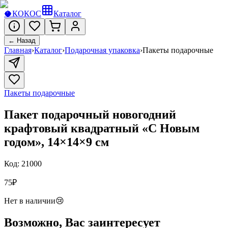
🥥
КОКОС
Каталог
← Назад
Главная
›
Каталог
›
Подарочная упаковка
›
Пакеты подарочные
Пакеты подарочные
Пакет подарочный новогодний
крафтовый квадратный «С Новым
годом», 14×14×9 см
Код:
21000
75
₽
Нет в наличии
😢
Возможно, Вас заинтересует